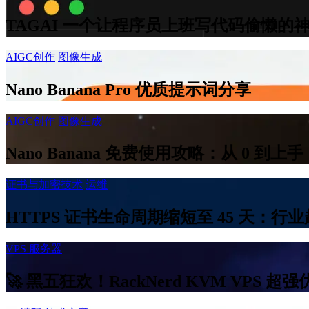
TAGAI 一个让程序员上班写代码偷懒的
AIGC创作
图像生成
Nano Banana Pro 优质提示词分享
AIGC创作
图像生成
Nano Banana 免费使用攻略：从 0 到上
证书与加密技术
运维
HTTPS 证书生命周期缩短至 45 天：
VPS 服务器
🚀 黑五狂欢！RackNerd KVM VPS 