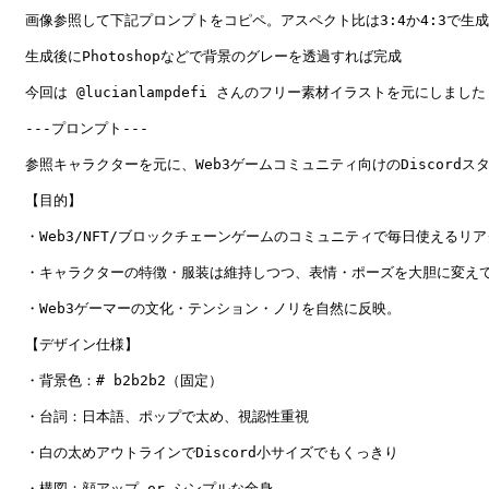
画像参照して下記プロンプトをコピペ。アスペクト比は3:4か4:3で生成

生成後にPhotoshopなどで背景のグレーを透過すれば完成

今回は @lucianlampdefi さんのフリー素材イラストを元にしました

---プロンプト---

参照キャラクターを元に、Web3ゲームコミュニティ向けのDiscordス
【目的】

・Web3/NFT/ブロックチェーンゲームのコミュニティで毎日使えるリ
・キャラクターの特徴・服装は維持しつつ、表情・ポーズを大胆に変えて
・Web3ゲーマーの文化・テンション・ノリを自然に反映。

【デザイン仕様】

・背景色：# b2b2b2（固定）

・台詞：日本語、ポップで太め、視認性重視

・白の太めアウトラインでDiscord小サイズでもくっきり

・構図：顔アップ or シンプルな全身
