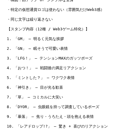
・特定の仮想通貨ロゴは使わない（雰囲気だけWeb3感）

・同じ文字は繰り返さない

【スタンプ内容（12種 / Web3ゲーム特化）】

1. 「GM」 — 明るく元気な挨拶

2. 「GN」 — 眠そうで可愛い表情

3. 「LFG！」 — テンションMAXのガッツポーズ

4. 「おつ！」 — 戦闘後の満足リアクション

5. 「ミントした？」 — ワクワク表情

6. 「神引き」 — 目が光る歓喜

7. 「草」 — コミカルに大笑い

8. 「DYOR」 — 虫眼鏡を持って調査しているポーズ

9. 「暴落」 — 焦り・うろたえ・頭を抱える表情

10. 「レアドロップ!?」 — 驚き + 喜びのリアクション
