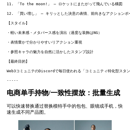
11. 「To the moon!」 — ロケットにまたがって飛んでいる構図

12. 「買い増し」 — キリッとした決意の表情、前向きなアクションポー
【スタイル】

・軽い未来感・メタバース感を演出（過度な装飾はNG）

・表情豊かで分かりやすいリアクション重視

・参照キャラの魅力を自然に活かしたスタンプ設計

【最終目的】

Web3コミュニテのDiscordで毎日使われる「コミュニティ特化型スタン
-----
电商单手持物/一致性摆放：批量生成
可以快速替换通过替换模特手中的包包、眼镜或手机，快
速生成不同产品图。