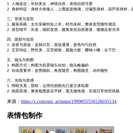
1 人物设定：年轻美女，神情自然，表情自然可爱

2 身材特征：身材火辣傲人，上围挺拔饱满，沙漏型身材，葫芦形身材，露
三、穿搭与造型

1 服装风格：女生穿麻纱短上衣，时尚休闲，整体造型随性潮流

2 发型细节：长发，细软发质，鬓角发丝自然垂落，微微反射光泽

四、面部与妆容

1 皮肤与底妆：皮肤白皙，底妆通透，肤色均匀自然

2 五官特征：野性美，五官精致，瘦脸大眼，樱桃小嘴，尖下巴

五、镜头与构图

1 构图方式：构图为前置镜头自拍，镜头略偏斜

2 自由度要求：姿势随机，角度随意，构图随意，动作随性

六、光线与质感

1 明暗关系：昏暗，运用伦勃朗光凸显立体轮廓

2 画面质感：整体氛围真实平静，毫无修饰感，呈现日常快照风格
来源：
https://x.com/qisi_ai/status/1999855550126035134
表情包制作