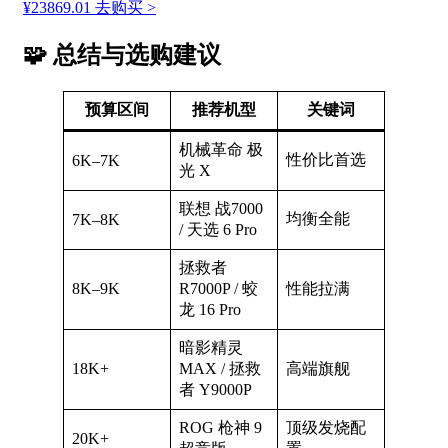
¥23869.01
去购买 >
🧩 总结与选购建议
预算区间
推荐机型
关键词
机械革命 极
性价比首选
6K–7K
光 X
联想 战7000
均衡全能
7K–8K
/ 天选 6 Pro
拯救者
8K–9K
R7000P / 蛟
性能拉满
龙 16 Pro
暗影精灵
18K+
MAX / 拯救
高端旗舰
者 Y9000P
ROG 枪神 9
顶级发烧配
20K+