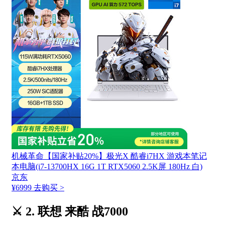
机械革命【国家补贴20%】极光X 酷睿i7HX 游戏本笔记
本电脑(i7-13700HX 16G 1T RTX5060 2.5K屏 180Hz 白)
京东
¥6999
去购买 >
⚔️ 2. 联想 来酷 战7000