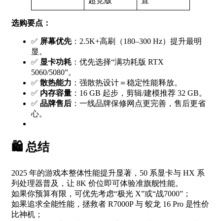
超竞版
置
选购要点：
✅
屏幕优先
：2.5K+高刷（180–300 Hz）提升最明
显。
✅
显卡功耗
：优先选择“满功耗版 RTX
5060/5080”。
✅
散热能力
：强散热设计＝稳定性能释放。
✅
内存容量
：16 GB 起步，剪辑/建模推荐 32 GB。
✅
品牌售后
：一线品牌保修网点更完善，售后更省
心。
🛍️ 总结
2025 年的游戏本整体性能提升显著，50 系显卡与 HX 系
列处理器普及，让 8K 价位即可体验准旗舰性能。
如果你预算有限，可优先考虑“极光 X”或“战7000”；
如果追求全能性能，拯救者 R7000P 与 蛟龙 16 Pro 是性价
比神机；