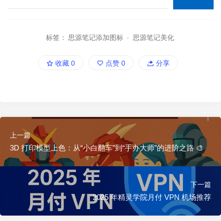
标签：
思源笔记添加图标
·
思源笔记美化
收藏
0
点赞
0
分享
上一篇
3D 打印模型上色：从“小白翻车”到“手办大师”的进阶之路 🎨
下一篇
2025 年精灵学院月付 VPN 机场推荐