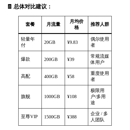
🧾 总体对比建议：
月均价
套餐
月流量
推荐人群
格
轻量年
偶尔使用
20GB
¥9.83
付
者
常规流媒
爆款
200GB
¥39
体用户
重度使用
高配
400GB
¥58
者
极限用
旗舰
1000GB
¥108
户/多用
途
企业 / 多
至尊VIP
1500GB
¥388
人团队