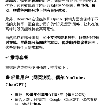
线品质、低延迟体验
的用户。凭借三网 IEPL 专线的技术
优势，它有效规避了跨运营商限速的烦恼，
在电信、移
动、联通等网络环境下均有良好体验
。
此外，BoostNet 在流媒体和 OpenAI 解锁方面也保持了不
错的支持率，配合较少用户的“低调运营”策略，让其在晚
高峰时段仍能维持较高可用性。
当然也存在部分限制：如
不支持SSRR软件、限制5个IP同
时在线、屏蔽部分新闻站与端口、传统邮件协议禁用
等，
这些需按个人需求权衡。
✅ 推荐套餐
根据用户类型和使用强度，推荐如下：
🟢
轻量用户
（网页浏览、偶尔 YouTube /
ChatGPT）
推荐：
轻量年付套餐 ¥118 / 年（每月20GB）
适合人群：只需访问 Google、ChatGPT、偶尔看视
频，
性价比极高