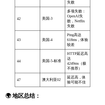
失败
多项失败：
OpenAI失
美国-3
42
败，Netflix
失败
Ping高达
43
美国-4
618ms，体验
较差
HTTP延迟高
达
美国-5-标准
44
4249ms（极
不推荐）
延迟高，体
澳大利亚02
47
验可能不佳
🌍
地区总结：