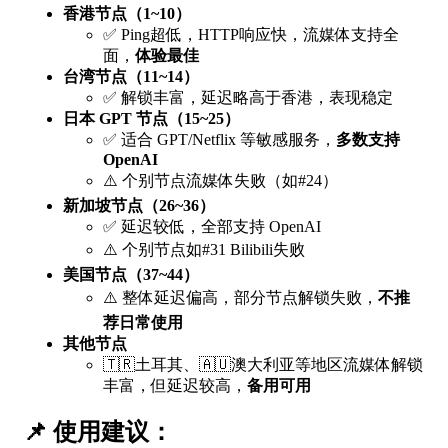
香港节点（1~10）
✅ Ping超低，HTTP响应快，流媒体支持全
面，
体验最佳
台湾节点（11~14）
✅ 解锁丰富，延迟略高于香港，表现稳定
日本 GPT 节点（15~25）
✅ 适合 GPT/Netflix 等敏感服务，
多数支持
OpenAI
⚠️ 个别节点流媒体失败（如#24）
新加坡节点（26~36）
✅ 延迟较低，全部支持 OpenAI
⚠️ 个别节点如#31 Bilibili失败
美国节点（37~44）
⚠️ 整体延迟偏高，部分节点解锁失败，
不推
荐日常使用
其他节点
🇹🇷土耳其、🇦🇺澳大利亚等地区流媒体解锁
丰富，但延迟较高，
备用可用
📌
使用建议：