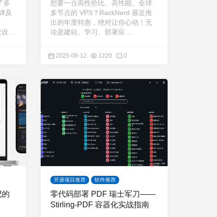
了多
想要一台高性价比、高性能、全球
碑及
多节点的 VPS？RackNerd 最近推
、
出的年度特惠，绝对让你心动！无
数设
论是建站、学习、部署应 ...
材选
2025-08-12
1220
0
开源项目推荐
软件推荐
记的
零代码部署 PDF 瑞士军刀——
Stirling-PDF 容器化实战指南