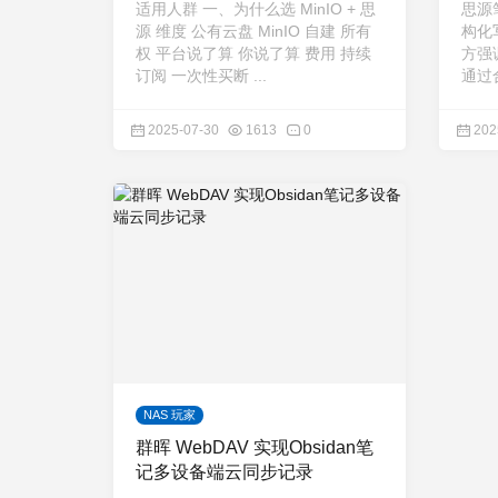
适用人群 一、为什么选 MinIO + 思
思源
源 维度 公有云盘 MinIO 自建 所有
构化
权 平台说了算 你说了算 费用 持续
方强
订阅 一次性买断 ...
通过合
2025-07-30
1613
0
202
NAS 玩家
群晖 WebDAV 实现Obsidan笔
记多设备端云同步记录