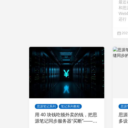
最近在
和思
Web
还行
202
思源笔记系列
笔记系列教程
思源
用 40 块钱吃顿外卖的钱，把思
思源
源笔记同步服务器“买断”——
多设
MinIO 零门槛自建实战
案