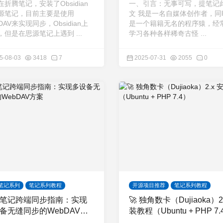
折腾笔记，安装了Obsidian
一、引言：无事可写，提笔记
源笔记，目前主要是使用
文 我是一名自媒体创作者，同
DAV来实现同步，Obsidian上
是一个籍籍无名的程序猿，经
，但是在思源笔记上遇到 ...
学习各种各样稀奇古怪 ...
5-08-03
3418
7
2025-07-31
2055
0
笔记系列
笔记系列教程
开源项目推荐
笔记系列教程
笔记跨端同步指南：实现
🚀 独角数卡（Dujiaoka）2
备无缝同步的WebDAV方
装教程（Ubuntu + PHP 7