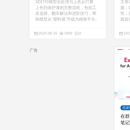
3D打印模型后处理与上色从打磨、
文章
上色到保护漆的完整流程，包括工
题，
具选择、翻车解法和进阶技巧，帮
性，推
助模型从“塑料感”升级为精致手办。
因其
高，
项。
2025-08-18
1600
0
202
广告
思源
在群
笔记 