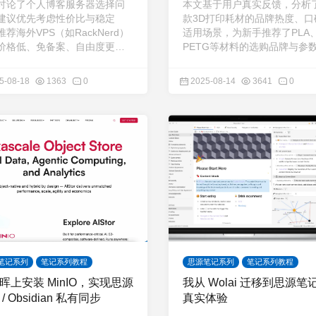
讨论了个人博客服务器选择问
本文基于用户真实反馈，分析
建议优先考虑性价比与稳定
款3D打印耗材的品牌热度、口
荐海外VPS（如RackNerd）
适用场景，为新手推荐了PLA
价格低、免备案、自由度更
PETG等材料的选购品牌与参
并列出适合不同需求的套餐选
置，并总结了不同需求下的耗
择建议。
5-08-18
1363
0
2025-08-14
3641
0
笔记系列
笔记系列教程
思源笔记系列
笔记系列教程
晖上安装 MinIO，实现思源
我从 Wolai 迁移到思源笔
/ Obsidian 私有同步
真实体验