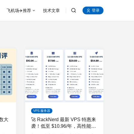
飞机场✈️推荐
技术文章
登录
VPS 服务器
数大
🚀 RackNerd 最新 VPS 特惠来
袭！低至 $10.96/年，高性能
KVM VPS 限时抢购！